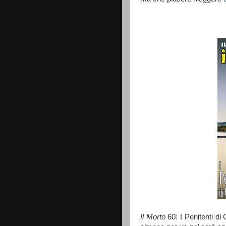
Il Morto
60: I Penitenti di