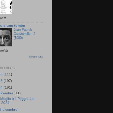
re fa
suis une tombe
Jean-Patrick
Capdevielle - 2
(1980)
orni fa
Mostra tutto
VIO BLOG
26
(111)
25
(197)
24
(191)
dicembre
(11)
l Meglio e il Peggio del
2024
8 dicembre!