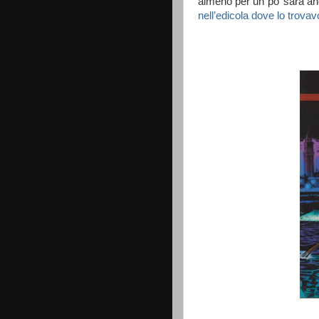
almeno per un po’ sarà an
nell’edicola dove lo trovav