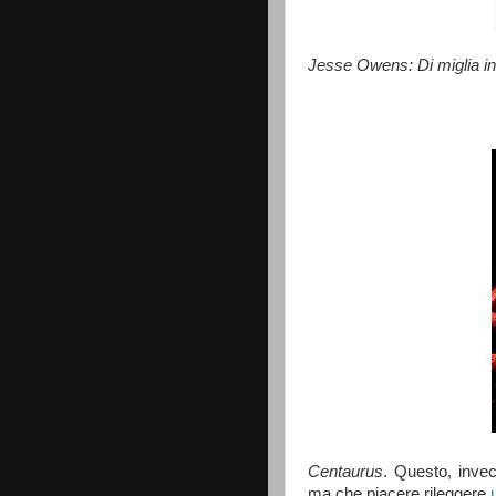
Jesse Owens: Di miglia in
Centaurus
. Questo, inve
ma che piacere rileggere