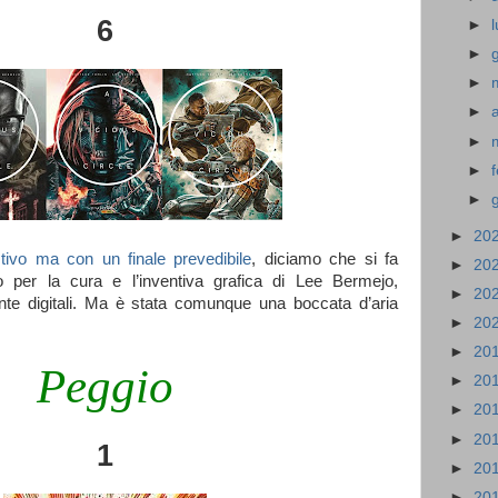
6
►
►
►
►
►
►
►
►
20
tivo ma con un finale prevedibile
, diciamo che si fa
►
20
o per la cura e l’inventiva grafica di Lee Bermejo,
►
20
te digitali. Ma è stata comunque una boccata d’aria
►
20
►
20
Peggio
►
20
►
20
►
20
1
►
20
►
20