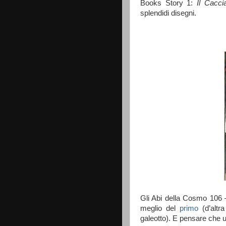
Books Story 1:
Il Cacci
splendidi disegni.
Gli Abi della Cosmo 106 
meglio del
primo
(d’altra
galeotto). E pensare che un