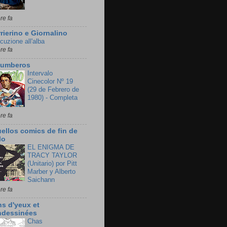
re fa
rierino e Giornalino
cuzione all'alba
re fa
lumberos
Intervalo
Cinecolor Nº 19
(29 de Febrero de
1980) - Completa
re fa
ellos comics de fin de
lo
EL ENIGMA DE
TRACY TAYLOR
(Unitario) por Pitt
Marber y Alberto
Saichann
re fa
ns d'yeux et
ndessinées
Chas