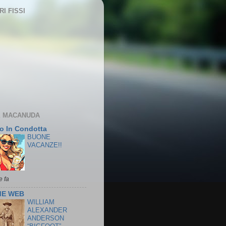
I FISSI
 MACANUDA
o In Condotta
BUONE
VACANZE!!
e fa
ME WEB
WILLIAM
ALEXANDER
ANDERSON