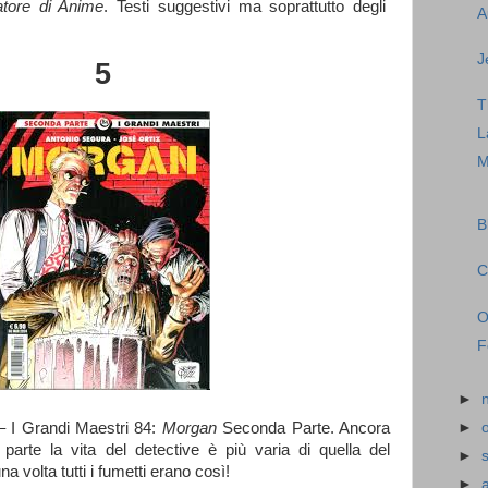
atore di Anime
. Testi suggestivi ma soprattutto degli
A
J
5
T
L
M
B
C
O
F
►
►
– I Grandi Maestri 84:
Morgan
Seconda Parte. Ancora
 parte la vita del detective è più varia di quella del
►
a volta tutti i fumetti erano così!
►