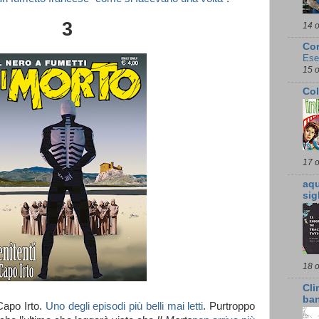
3
14 o
Cor
Ese
15 o
Co
17 o
aqu
sig
18 o
Cli
ba
 Capo Irto.
Uno degli episodi più belli mai letti
. Purtroppo