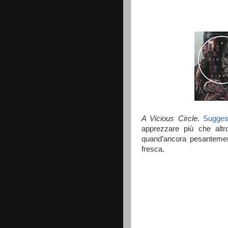
A Vicious Circle
.
Sugges
apprezzare più che altr
quand’ancora pesantemen
fresca.