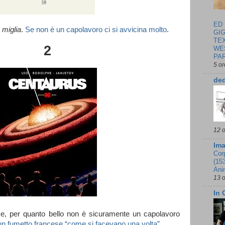
ED
 miglia
.
Se non è un capolavoro ci si avvicina molto
.
GI
TEX
2
WES
PA
5 or
de
12 o
Im
Cor
(153
Ani
13 o
In 
ce, per quanto bello non è sicuramente un capolavoro
un fumetto francese “come si facevano una volta”
.