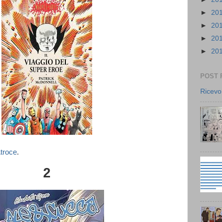
►
20
►
20
►
20
►
20
POST 
Ricevo
troce
.
2