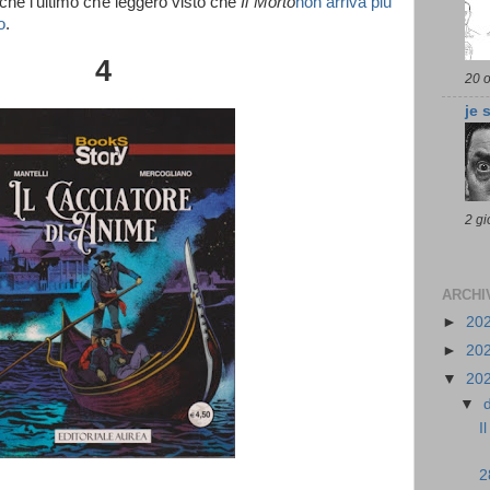
che l’ultimo che leggerò visto che
Il Morto
non arriva più
o
.
4
20 o
je 
2 gi
ARCHI
►
20
►
20
▼
20
▼
I
2