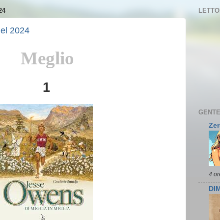
24
LETTOR
del 2024
Meglio
1
GENTE
Zer
4 or
DI