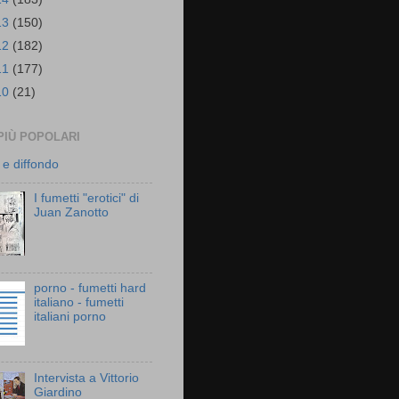
13
(150)
12
(182)
11
(177)
10
(21)
PIÙ POPOLARI
 e diffondo
I fumetti "erotici" di
Juan Zanotto
porno - fumetti hard
italiano - fumetti
italiani porno
Intervista a Vittorio
Giardino