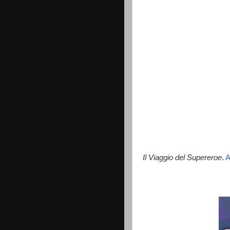
Il Viaggio del Supereroe
.
A