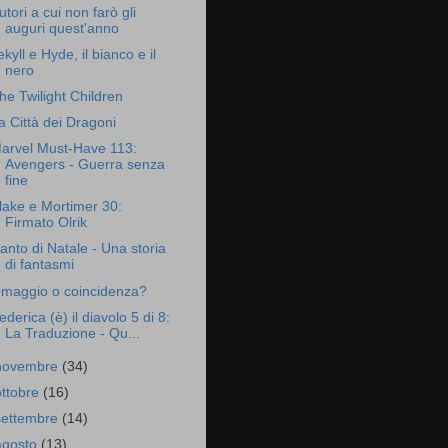
utori a cui non farò gli
auguri quest'anno
ekyll e Hyde, il bianco e il
nero
he Twilight Children
a Città dei Dragoni
arvel Must-Have 113:
Avengers - Guerra senza
fine
lake e Mortimer 30:
Firmato Olrik
anto di Natale - Una storia
di fantasmi
maggio o coincidenza?
ederica (è) il diavolo 5 di 8:
La Traduzione - Qu...
novembre
(34)
ottobre
(16)
settembre
(14)
agosto
(13)