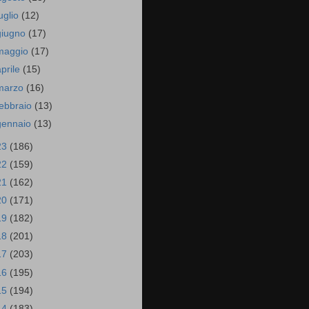
luglio
(12)
giugno
(17)
maggio
(17)
aprile
(15)
marzo
(16)
febbraio
(13)
gennaio
(13)
23
(186)
22
(159)
21
(162)
20
(171)
19
(182)
18
(201)
17
(203)
16
(195)
15
(194)
14
(183)