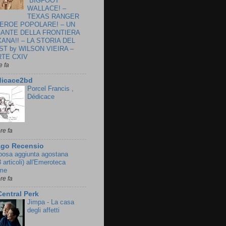
“BIGFOOT”
WALLACE! –
TEXAS RANGER
 EROE POPOLARE! – UN
GANTE DELLA FRONTIERA
ANA!! – LA STORIA DEL
T by WILSON VIEIRA –
RTE CXIV
e fa
dicace2bd
Porcel Francis ,
Dédicace
re fa
ago Recensio
posa aggiunta agostana
 articoli) all'Emeroteca
me
re fa
Central Perk
Jimpa - La casa
degli affetti