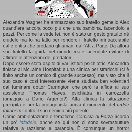
Alexandra Wagner ha ammazzato suo fratello gemello Alex
quand’era ancora poco più che una bambina, facendolo a
pezzi. Per come la vede lei, non è stato un gesto gratuito né
crudele ma lo ha fatto per rendere il fratello irrintracciabile
dalle entità che predano gli umani dall’Altra Parte. Da allora
suo fratello la guida nel mondo reale facendole evitare di
attirare le attenzioni dei predatori.
Dopo essere stata ospite di vari istituti psichiatrici Alexandra
finisce al McLaine Hospital: è una clinica per straricchi (ci è
finito anche un comico di grande successo), ma visto che il
suo caso è così interessante viene studiata ben volentieri
dal luminare dottor Carrington che però la affida al suo
assistente Thomas Hayes, psichiatra in carrozzella
(omaggio a Dario Argento?). Alla clinica la situazione
precipita e per la protagonista arriva il momento del
redde
rationem
contro il suo nemico più potente.
Come ambientazione e tematiche
Camicia di Forza
ricorda
un po’
Infedele
, anche se qui non ci sono sovrastrutture
relative a razzismo e paranoia. È comunque un horror