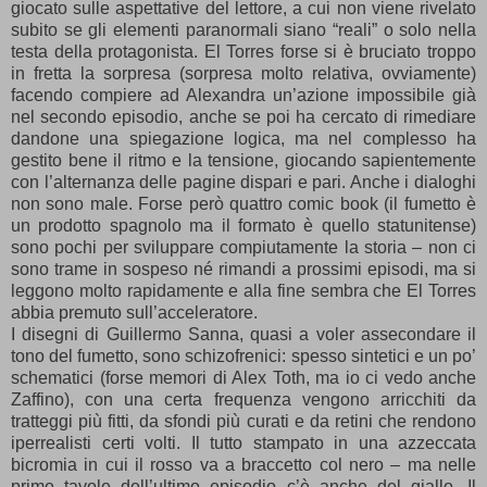
giocato sulle aspettative del lettore, a cui non viene rivelato
subito se gli elementi paranormali siano “reali” o solo nella
testa della protagonista. El Torres forse si è bruciato troppo
in fretta la sorpresa (sorpresa molto relativa, ovviamente)
facendo compiere ad Alexandra un’azione impossibile già
nel secondo episodio, anche se poi ha cercato di rimediare
dandone una spiegazione logica, ma nel complesso ha
gestito bene il ritmo e la tensione, giocando sapientemente
con l’alternanza delle pagine dispari e pari. Anche i dialoghi
non sono male. Forse però quattro comic book (il fumetto è
un prodotto spagnolo ma il formato è quello statunitense)
sono pochi per sviluppare compiutamente la storia – non ci
sono trame in sospeso né rimandi a prossimi episodi, ma si
leggono molto rapidamente e alla fine sembra che El Torres
abbia premuto sull’acceleratore.
I disegni di Guillermo Sanna, quasi a voler assecondare il
tono del fumetto, sono schizofrenici: spesso sintetici e un po’
schematici (forse memori di Alex Toth, ma io ci vedo anche
Zaffino), con una certa frequenza vengono arricchiti da
tratteggi più fitti, da sfondi più curati e da retini che rendono
iperrealisti certi volti. Il tutto stampato in una azzeccata
bicromia in cui il rosso va a braccetto col nero – ma nelle
prime tavole dell’ultimo episodio c’è anche del giallo. Il